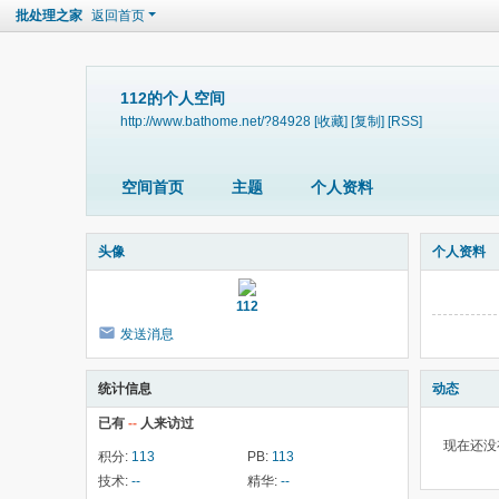
批处理之家
返回首页
112的个人空间
http://www.bathome.net/?84928
[收藏]
[复制]
[RSS]
空间首页
主题
个人资料
头像
个人资料
112
发送消息
统计信息
动态
已有
--
人来访过
现在还没
积分:
113
PB:
113
技术:
--
精华:
--