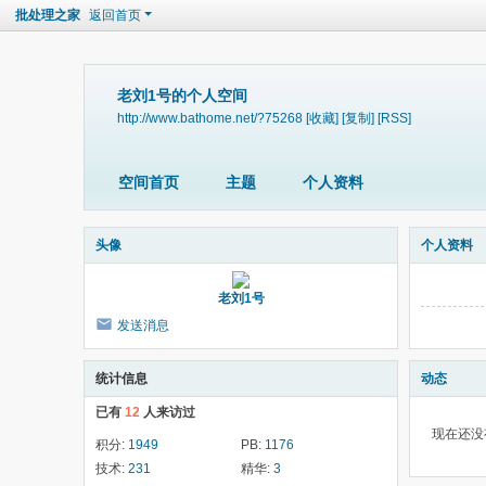
批处理之家
返回首页
老刘1号的个人空间
http://www.bathome.net/?75268
[收藏]
[复制]
[RSS]
空间首页
主题
个人资料
头像
个人资料
老刘1号
发送消息
统计信息
动态
已有
12
人来访过
现在还没
积分:
1949
PB:
1176
技术:
231
精华:
3