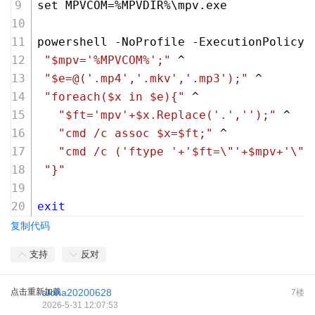
set MPVCOM=%MPVDIR%\mpv.exe
powershell -NoProfile -ExecutionPolicy 
"$mpv='%MPVCOM%';"
 ^
"$e=@('.mp4','.mkv','.mp3');"
 ^
"foreach($x in $e){"
 ^
"$ft='mpv'+$x.Replace('.','');"
 ^
"cmd /c assoc $x=$ft;"
 ^
"cmd /c ('ftype '+'$ft=\"'+$mpv+'\" 
"}"
exit
复制代码
支持
反对
点击重新加载
aloha20200628
7楼
2026-5-31 12:07:53