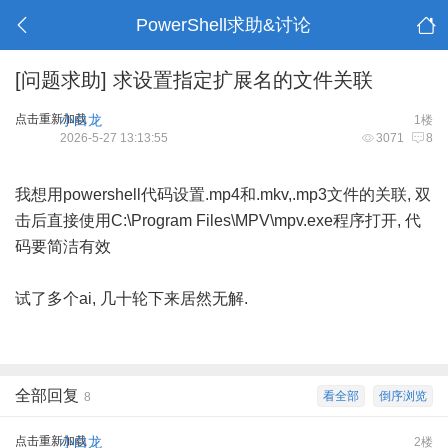
PowerShell求助&讨论
[问题求助]
求设置指定扩展名的文件关联
点击重新加载
小白龙
1楼
2026-5-27 13:13:55
3071
8
我想用powershell代码设置.mp4和.mkv,.mp3文件的关联, 双
击后直接使用C:\Program Files\MPV\mpv.exe程序打开, 代
码要简洁有效
试了多个ai, 几十轮下来居然无解.
全部回复
看全部
倒序浏览
8
点击重新加载
小白龙
2楼