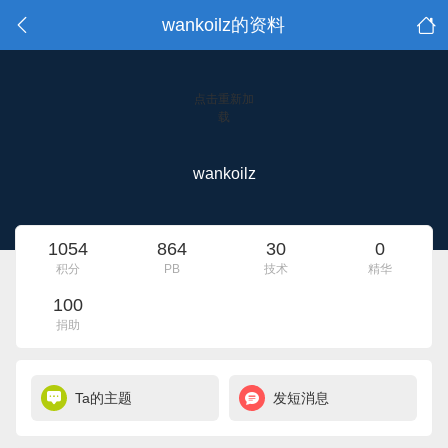
wankoilz的资料
点击重新加
载
wankoilz
1054
864
30
0
积分
PB
技术
精华
100
捐助
Ta的主题
发短消息