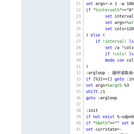
set
 args=-n 
1
 -w 
100
if
 "
%interval%
"=="
0
"
set
 interval
set
 args=
%ar
set
 cols=
120
) 
else
 (
if
!interval!
ls
set
 /a "cols
if
!cols!
ls
mode
con
 col
)
:argloop - 循环
if
 [%
3
]==[] 
goto
 :in
set
 args=
%args%
 %
3
shift
 /
1
goto
 :argloop
:init
if
not
exist
 %~sdpn0
if
 "
%bel%
"=="" 
set
 
set
 currstate=-