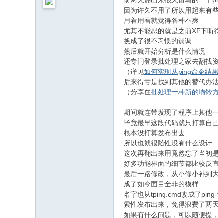
前两天翻出来很久前写的一个pi
因为许久不用了所以用起来有
用着用着就觉得各种不爽
尤其不能忍的就是之前XP下听
换成了很不习惯的调调
然后就开始分析是什么情况
还专门登录批处理之家去翻找资
（详见
如何实现从ping命令
后来得亏是找到其他的替代办
（分享在
批处理一种新的响铃
期间就连带发现了程序上其他
毕竟最早这段代码就只打算自
根本没打算发布出去
所以也就很随性没有什么设计
这次再翻出来用竟然忘了当初
好多功能界面的细节都比较反
最后一路修改，从小修小补到
成了如今面目全非的模样
名字也从tping.cmd改成了ping-t
索性发布出来，免得浪费了两
如果有什么问题，可以随便提