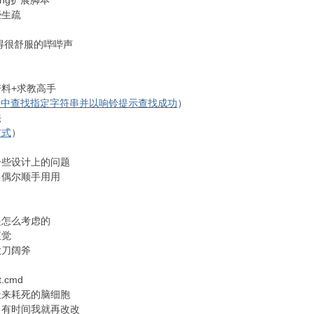
ng扩展脚本
些生疏
得很舒服的哔哔声
料+求教高手
结果中查找指定字符串并以响铃提示查找成功
）
法
方式
）
一些设计上的问题
己偶尔顺手用用
是怎么考虑的
直觉
大刀阔斧
.cmd
天来耗死的脑细胞
，有时间我就再改改