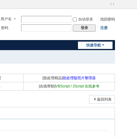
切
换
用户名
自动登录
找回密码
到
宽
密码
注册
登录
版
快捷导航
程
[批处理精品]
批处理版照片整理器
具
[在线帮助]
VBScript / JScript 在线参考
返回列表