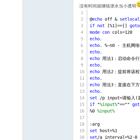
没有时间就继续潜水当小透明
@
echo
 off & 
setlocal
if
not
 [%
1
]==[] 
goto
mode
con
 cols=
120
echo
.
echo
. %~n0 - 主机
echo
.
echo
 用法
1
：启动命令行
echo
.
echo
 用法
2
：提前将该程
echo
.
echo
 用法
3
：直接在下方
echo
.
set
 /p input=请输
if
 "
%input%
"=="" 
got
%
0
%input%
:arg
set
 host=%
1
set
/a interval=%
2
-
0