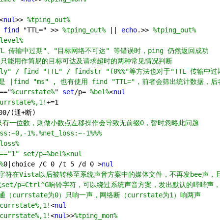
<
nul
>> 
%tping_out%
 
find
 "TTL=" >> 
%tping_out%
 || 
echo
.>> 
%tping_out%
level%
TTL 传输中过期"、"目标网络不可达" 等错误时，ping 仍然返回成功
|| 方法只能用作简易的目标可达及请求超时的两种常见情况判断
ply" / find "TTL" / findstr "(0%%"等方法也对于"TTL 
 |find "ms" , 也有使用 find "TTL="，前者会筛出统计数据，
=="
%currstate%
" 
set
/p= 
%bel%
<
nul
urrstate%,1!
+=
1
00
/(通+断)
oss只有一位数，则做小数点左移操作会导致无前缀0，暂时忽略此问题
ss:~0,-1%
.
%net_loss:~-1%
%%
loss%
=="1" set/p=%bel%<nul
%
0
|choice /C 
0
 /t 
5
 /d 
0
 >
nul
）的响铃字符在Vista以后被转移至系统声音方案中的媒体文件，不再发bee声
法替代set/p=Ctrl^G响铃字符，可以绕过系统声音方案，发出默认的哔哔
（currstate为0）只响一声，网络断（currstate为1）响两声
currstate%,1!
<
nul
currstate%,1!
<
nul
>>
%tping_mon%