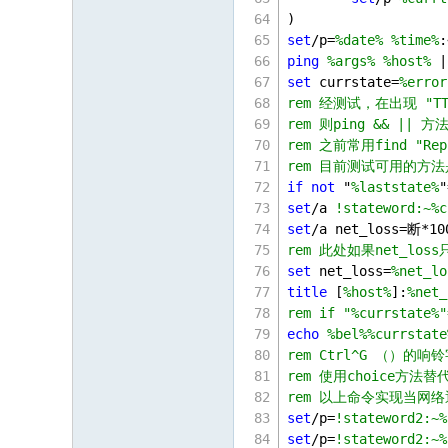
)
set
/p=
%date%
%time%
:
ping
%args%
%host%
 |
set
 currstate=
%error
rem 经测试，在出现 "
rem 则ping && 
rem 之前常用find "Re
rem 目前测试可用的方法是
if
not
 "
%laststate%
"
set
/a 
!stateword:~%c
set
/a net_loss=断*
10
rem 此处如果net_l
set
 net_loss=
%net_lo
title
 [
%host%
]:
%net_
rem if "%currstate%"
echo
%bel%
%currstate
rem Ctrl^G （
rem 使用choice方
rem 以上命令实现当网络通
set
/p=
!stateword2:~%
set
/p=
!stateword2:~%