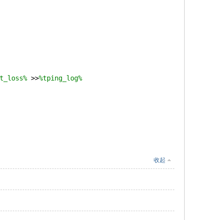
t_loss%
 >>
%tping_log%
收起