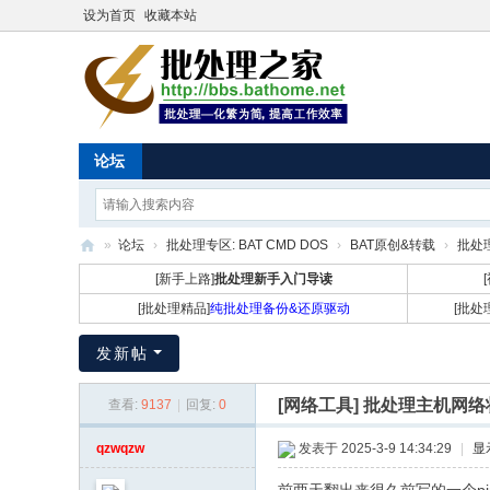
设为首页
收藏本站
论坛
»
论坛
›
批处理专区: BAT CMD DOS
›
BAT原创&转载
›
批处理
批
[新手上路]
批处理新手入门导读
处
[批处理精品]
纯批处理备份&还原驱动
[批处
理
发新帖
之
家
[网络工具]
批处理主机网络状
查看:
9137
|
回复:
0
qzwqzw
发表于 2025-3-9 14:34:29
|
显