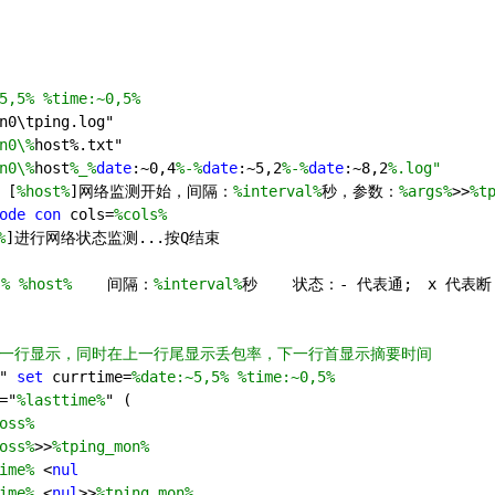
5,5%
%time:~0,5%
n0\tping.log"
n0\%
host%.txt"
n0\%
host
%_%
date
:~
0
,
4
%-%
date
:~
5
,
2
%-%
date
:~
8
,
2
%.log"
 [
%host%
]网络监测开始，间隔：
%interval%
秒，参数：
%args%
>>
%t
ode
con
 cols=
%cols%
%
]进行网络状态监测...按Q结束 
s%
%host%
    间隔：
%interval%
秒    状态：- 代表通;　x 代表断
另换一行显示，同时在上一行尾显示丢包率，下一行首显示摘要时间
" 
set
 currtime=
%date:~5,5%
%time:~0,5%
="
%lasttime%
" (
oss%
oss%
>>
%tping_mon%
ime%
 <
nul
ime%
 <
nul
>>
%tping_mon%