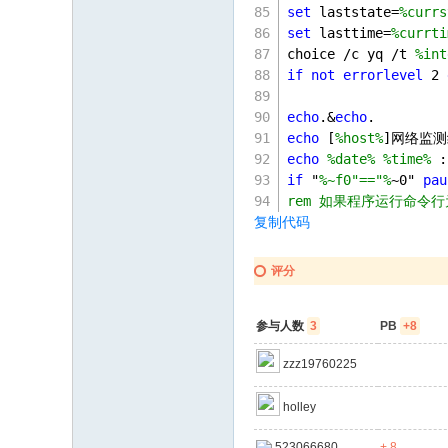
set
 laststate=
%currs
set
 lasttime=
%currti
choice /c yq /t 
%int
if
not
errorlevel
2
echo
.&
echo
.
echo
 [
%host%
]网络监
echo
%date%
%time%
 :
if
 "
%~f0"=="%
~
0
" 
pau
rem 如果程序运行命令
复制代码
评分
参与人数
3
PB
+8
zzz19760225
holley
523066680
+ 8