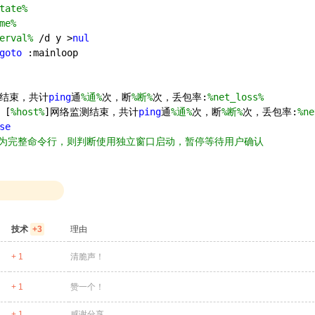
tate%
me%
erval%
 /d y >
nul
goto
 :mainloop
测结束，共计
ping
通
%通%
次，断
%断%
次，丢包率:
%net_loss%
 [
%host%
]网络监测结束，共计
ping
通
%通%
次，断
%断%
次，丢包率:
%ne
se
行为完整命令行，则判断使用独立窗口启动，暂停等待用户确认
技术
+3
理由
+ 1
清脆声！
+ 1
赞一个！
+ 1
感谢分享