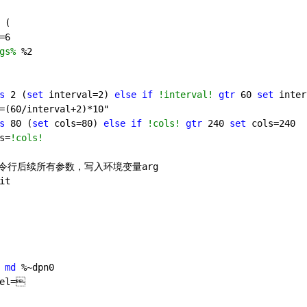
 (
=
6
gs%
 %
2
s
2
 (
set
 interval=
2
) 
else
if
!interval!
gtr
60
set
 inter
=(
60
/interval+
2
)*
10
"
s
80
 (
set
 cols=
80
) 
else
if
!cols!
gtr
240
set
 cols=
240
s=
!cols!
读取命令行后续所有参数，写入环境变量arg
it
 
md
 %~dpn0
bel=