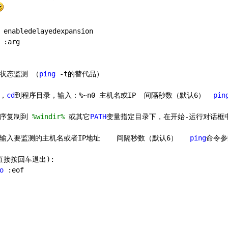
 enabledelayedexpansion
 :arg
网络状态监测 （
ping
 -t的替代品）
，
cd
到程序目录，输入：%~n0 主机名或IP  间隔秒数（默认
6
）  
pin
序复制到 
%windir%
 或其它
PATH
变量指定目录下，在开始-运行对话框
输入要监测的主机名或者IP地址    间隔秒数（默认
6
）   
ping
命令参
入(直接按回车退出):
o
 :eof