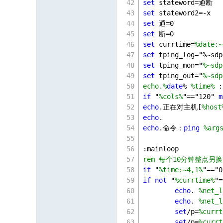
set
 stateword=通断
set
 stateword2=-x
set
 通=
0
set
 断=
0
set
 currtime=
%date:~
set
 tping_log="%~sdp
set
 tping_mon="
%~sdp
set
 tping_out="
%~sdp
echo.%
date
% 
%time%
 :
if
 "
%cols%
"=="
120
" 
m
echo
.正在对主机[
%host
echo
. 
echo
.命令：
ping
%arg
:mainloop
rem 每个10分钟整点
if
 "
%time:~4,1%
"=="
0
if
not
 "
%currtime%
"=
echo
. 
%net_l
echo
. 
%net_l
set
/p=
%currt
set
/p=
%currt