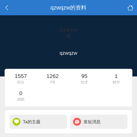
qzwqzw的资料
点击重新加
载
qzwqzw
1557
1262
95
1
积分
PB
技术
精华
0
捐助
Ta的主题
发短消息