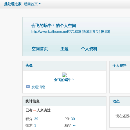
批处理之家
返回首页
会飞的蜗牛丶的个人空间
http://www.bathome.net/?71836
[收藏]
[复制]
[RSS]
空间首页
主题
个人资料
头像
个人资料
会飞的蜗牛丶
发送消息
统计信息
动态
已有
--
人来访过
现在还没
积分:
39
PB:
30
技术:
3
精华:
--