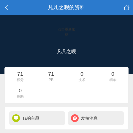
凡凡之呗的资料
点击重新加
载
凡凡之呗
71
71
0
0
积分
PB
技术
精华
0
捐助
Ta的主题
发短消息