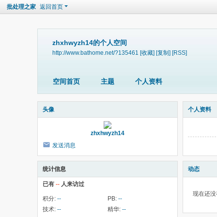
批处理之家
返回首页
zhxhwyzh14的个人空间
http://www.bathome.net/?135461
[收藏]
[复制]
[RSS]
空间首页
主题
个人资料
头像
个人资料
zhxhwyzh14
发送消息
统计信息
动态
已有
--
人来访过
现在还没
积分:
--
PB:
--
技术:
--
精华:
--