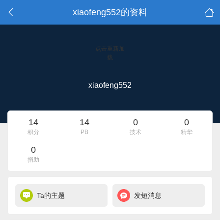
xiaofeng552的资料
点击重新加
载
xiaofeng552
14
14
0
0
积分
PB
技术
精华
0
捐助
Ta的主题
发短消息