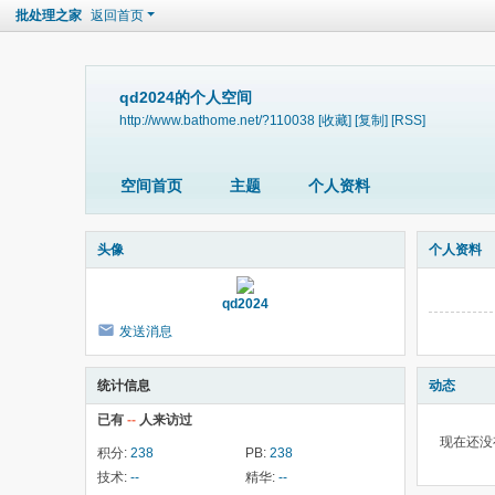
批处理之家
返回首页
qd2024的个人空间
http://www.bathome.net/?110038
[收藏]
[复制]
[RSS]
空间首页
主题
个人资料
头像
个人资料
qd2024
发送消息
统计信息
动态
已有
--
人来访过
现在还没
积分:
238
PB:
238
技术:
--
精华:
--