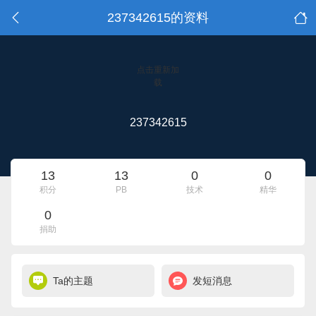
237342615的资料
点击重新加
载
237342615
13
13
0
0
积分
PB
技术
精华
0
捐助
Ta的主题
发短消息