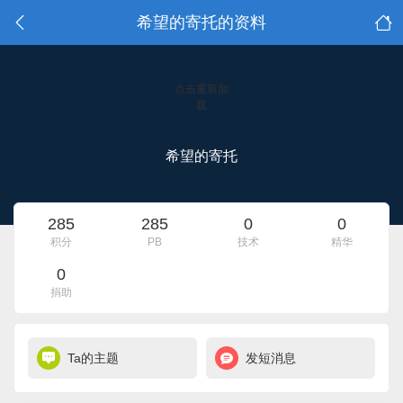
希望的寄托的资料
点击重新加
载
希望的寄托
285
285
0
0
积分
PB
技术
精华
0
捐助
Ta的主题
发短消息