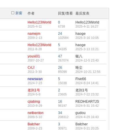
新窗
作者
回复/查看
最后发表
Hello123World
0
Hello123World
2025-4-11
6738
2025-4-11 16:27
namejm
24
haoge
2009-2-13
102584
2025-3-16 10:05
Hello123World
5
haoge
2011-8-28
34185
2025-3-13 15:21
youxi01
47
银八
2007-10-27
267074
2024-12-5 23:40
CrLf
26
唯尘
2011-3-30
85098
2024-10-21 12:56
newswan
5
Five66
2024-7-23
15038
2024-8-24 14:41
老刘1号
2
老刘1号
2024-5-8
23605
2024-7-22 23:32
cjiabing
16
REDHEARTJS
2010-8-29
96197
2024-5-31 15:42
netbenton
34
gudou
2009-5-10
208312
2024-4-29 16:43
Batcher
3
Batcher
2009-2-23
30971
2024-3-21 20:25