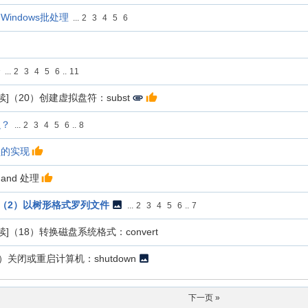
：Windows批处理
...
2
3
4
5
6
介
...
2
3
4
5
6
..
11
]（20）创建虚拟盘符：subst
么？
...
2
3
4
5
6
..
8
锁的实现
mmand 处理
]（2）以树形格式罗列文件
...
2
3
4
5
6
..
7
]（18）转换磁盘系统格式：convert
）关闭或重启计算机：shutdown
下一页 »