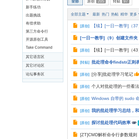
全部
原创
205
转贴
97
新手练功
全部主题
最新
热门
热帖
精华
更多
出题挑战
有偿求助
【续】[一日一教学]（37
[
原创
]
第三方命令行
[一日一教学]（9）创建文件夹
开源原创工具
Take Command
【续】[一日一教学]（43
[
原创
]
其它语言区
批处理命令findstr正
[
转贴
]
其它讨论区
[分享]批处理学习笔记
论坛事务区
[
原创
]
个人对批处理的一些看
[
原创
]
Windows 自带的 su
[
原创
]
我的批处理学习总结，和B
[
原创
]
探讨批处理代码效率
[
原创
]
[ZT]CMD解析命令行参数规则