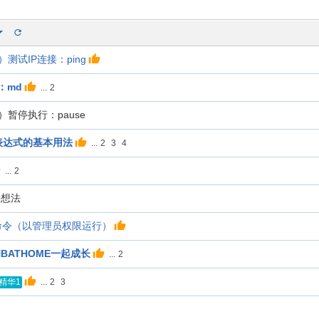
）测试IP连接：ping
：md
...
2
）暂停执行：pause
则表达式的基本用法
...
2
3
4
...
2
法想法
do 命令（以管理员权限运行）
ATHOME一起成长
...
2
...
2
3
精华1