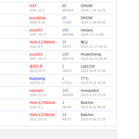
HAT
86
GNGW
2011-11-6
480204
2024-2-26 10:25
pusofalse
15
GNGW
2008-9-16
77365
2024-2-26 09:45
youxi01
160
raeppa
2007-10-27
660248
2024-2-4 21:08
Hello123World
10
唯尘
2011-9-5
42572
2023-11-17 08:33
youxi01
106
rhuancheng
2007-10-27
485704
2023-10-25 09:45
老刘1号
2
czjt1234
2023-10-5
16824
2023-10-6 07:58
buyiyang
1
77七
2023-5-21
17514
2023-9-19 20:28
namejm
101
mosquitozi
2008-11-12
396205
2023-9-15 23:29
Hello123World
3
Batcher
2011-9-1
28345
2023-8-31 09:29
Hello123World
14
Batcher
2011-10-13
45637
2023-8-30 21:25