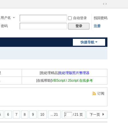
切
换
用户名
自动登录
找回密码
到
宽
密码
注册
登录
版
快捷导航
程
[批处理精品]
批处理版照片整理器
具
[在线帮助]
VBScript / JScript 在线参考
订阅
5
6
7
8
9
10
... 21
/ 21 页
下一页