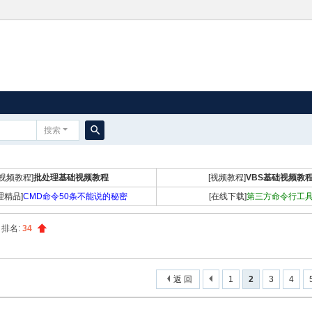
搜索
搜
索
[视频教程]
批处理基础视频教程
[视频教程]
VBS基础视频教
理精品]
CMD命令50条不能说的秘密
[在线下载]
第三方命令行工
排名:
34
返 回
1
2
3
4