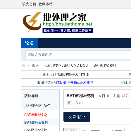
设为首页
收藏本站
论坛
»
论坛
›
批处理专区: BAT CMD DOS
›
BAT教程&资料
批
[新手上路]
批处理新手入门导读
处
[批处理精品]
纯批处理备份&还原驱动
[批处
理
BAT教程&资料
版块导航
今日:
0
|
主题:
417
|
之
版主:
Batcher
批处理专区: BAT
家
CMD DOS
BAT求助&讨论
发新帖
BAT教程&资料
BAT原创&转载