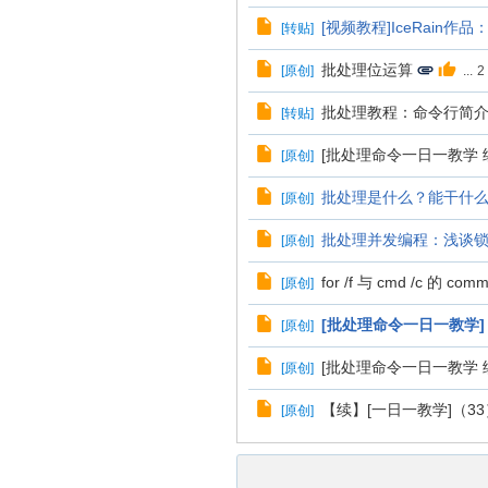
[视频教程]IceRain作品
[
转贴
]
批处理位运算
[
原创
]
...
2
批处理教程：命令行简
[
转贴
]
[批处理命令一日一教学 续
[
原创
]
批处理是什么？能干什
[
原创
]
批处理并发编程：浅谈
[
原创
]
for /f 与 cmd /c 的 co
[
原创
]
[批处理命令一日一教学
[
原创
]
[批处理命令一日一教学 续
[
原创
]
【续】[一日一教学]（33
[
原创
]