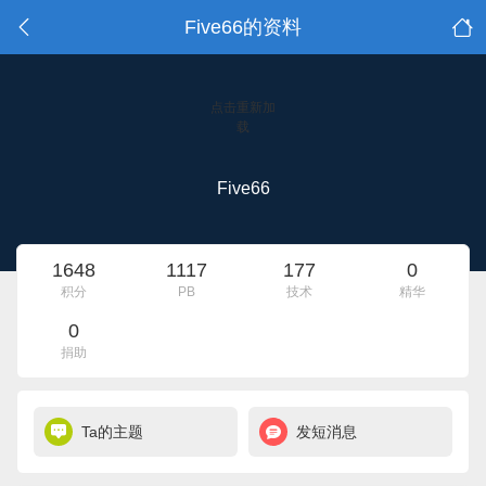
Five66的资料
点击重新加
载
Five66
1648
1117
177
0
积分
PB
技术
精华
0
捐助
Ta的主题
发短消息