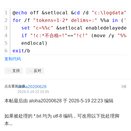
@
echo
 off &setlocal &
cd
 /d 
"c:\logdata"
for
 /f 
"tokens=1-2* delims=:"
 %%a 
in
 (
'f
set
"c=%%c"
 &setlocal enabledelayedex
if
"!c:*不合格=!"
==
"!c!"
 (move /y 
"%%a
   endlocal)
exit
/b
复制代码
支持
反对
点击重新加载
aloha20200628
3楼
2026-5-19 22:15:45
本帖最后由 aloha20200628 于 2026-5-19 22:23 编辑
如果被处理的 *.txt 均为 utf-8 编码，可改用以下批处理脚
本...