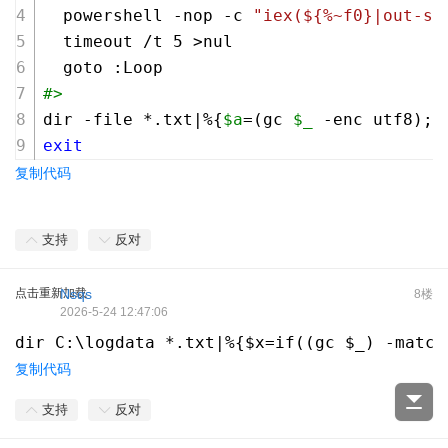
  powershell -nop -c 
"iex(${%~f0}|out-st
  timeout /t 
5
 >nul
  goto :Loop
#>
dir -file *.txt|%{
$a
=(gc 
$_
 -enc utf8);
i
exit
复制代码
支持
反对
点击重新加载
Nsqs
8楼
2026-5-24 12:47:06
dir C:\logdata *.txt|%{$x=if((gc $_) -matc
复制代码
支持
反对