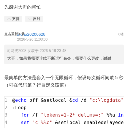
先感谢大哥的帮忙
支持
反对
点击重新加载
aloha20200628
6楼
2026-5-20 11:03:00
司马光2008 发表于 2026-5-19 23:48
大哥，如果我需要连续不断运行命令，需要什么更改，谢谢
最简单的方法是套入一个无限循环，假设每次循环间歇 5 秒
（可在代码第 7 行自定义该值）
@
echo
 off &setlocal &
cd
 /d 
"c:\logdata"
:Loop
for
 /f 
"tokens=1-2* delims=:"
 %%a 
in
 
set
"c=%%c"
 &setlocal enabledelayedex