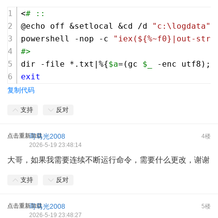
<
# ::
@echo off &setlocal &cd /d 
"c:\logdata"
powershell -nop -c 
"iex(${%~f0}|out-stri
#>
dir -file *.txt|%{
$a
=(gc 
$_
 -enc utf8);
i
exit
复制代码
支持
反对
点击重新加载
司马光2008
4楼
2026-5-19 23:48:14
大哥，如果我需要连续不断运行命令，需要什么更改，谢谢
支持
反对
点击重新加载
司马光2008
5楼
2026-5-19 23:48:27