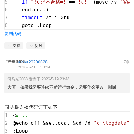
if
"!c:*不合格=!"
==
"!c!"
 (move /y 
"%%a
   endlocal)
timeout
 /t 5 >nul
   goto :Loop
复制代码
支持
反对
点击重新加载
aloha20200628
7楼
2026-5-20 11:13:49
司马光2008 发表于 2026-5-19 23:48
大哥，如果我需要连续不断运行命令，需要什么更改，谢谢
同法将 3 楼代码订正如下
<
# ::
@echo off &setlocal &cd /d 
"c:\logdata"
:Loop