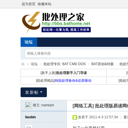
设为首页
收藏本站
论坛
»
论坛
›
批处理专区: BAT CMD DOS
›
BAT原创&转载
›
批处理
批
[新手上路]
批处理新手入门导读
处
[批处理精品]
纯批处理备份&还原驱动
[批处
理
发新帖
之
家
楼主:
namejm
[网络工具]
批处理版易读网tx
liaobin
发表于 2011-4-3 12:57:34
|
显