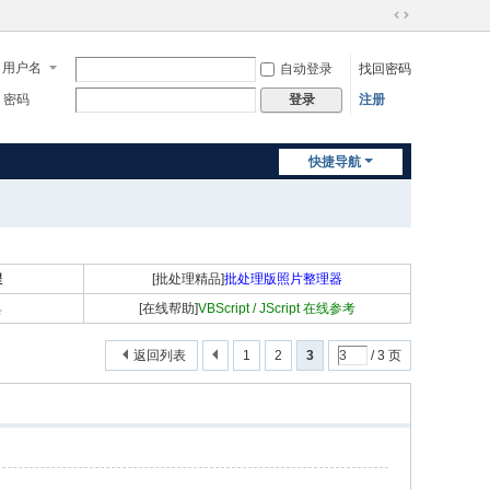
切
换
用户名
自动登录
找回密码
到
宽
密码
注册
登录
版
快捷导航
程
[批处理精品]
批处理版照片整理器
具
[在线帮助]
VBScript / JScript 在线参考
返回列表
1
2
3
/ 3 页