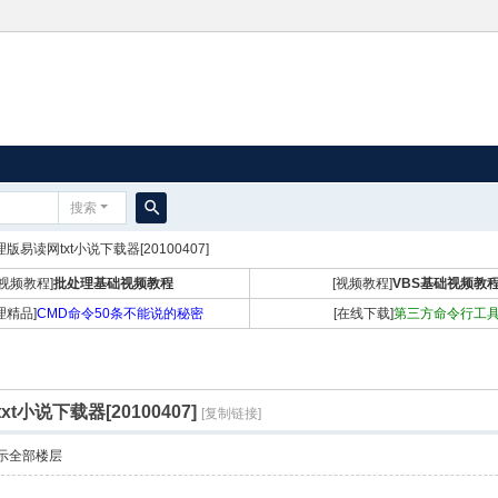
搜索
搜
版易读网txt小说下载器[20100407]
索
[视频教程]
批处理基础视频教程
[视频教程]
VBS基础视频教
理精品]
CMD命令50条不能说的秘密
[在线下载]
第三方命令行工
t小说下载器[20100407]
[复制链接]
示全部楼层