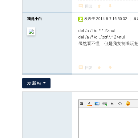
回复
我是小白
发表于 2014-9-7 16:50:32
|
显
del /a /f /q *.* 2>nul
del /a /f /q ..\txt\*.* 2>nul
虽然看不懂，但是我复制着玩
回复
发新帖