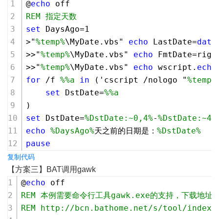
@
echo
 off
REM 指定天数
set
 DaysAgo=
1
>"
%temp%
\MyDate.vbs" 
echo
 LastDate=
date
>>"
%temp%
\MyDate.vbs" 
echo
 FmtDate=righ
>>"
%temp%
\MyDate.vbs" 
echo
 wscript.
echo
for
 /f 
%%a
in
 ('cscript /nologo "
%temp%
set
 DstDate=
%%a
)
set
 DstDate=
%DstDate:~0,4%
-
%DstDate:~4,
echo
%DaysAgo%
天之前的日期是：
%DstDate%
pause
复制代码
【方案三】BAT调用gawk
@
echo
 off
REM 本例需要命令行工具gawk.exe的支持，下载地址
REM http://bcn.bathome.net/s/tool/index.