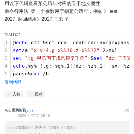
用以下代码查看某公历年对应的天干地支属性
命令行用法: 第一个参数用于指定公历年，例如 》 test
2027 返回结果》2027 丁未 羊
test.bat
@
echo
 off &setlocal enabledelayedexpansi
set
/a 
"x=y-4,g=x%%10,z=x%%12"
 2>nul
set
"tg=甲乙丙丁戊己庚辛壬癸"
 &
set
"dz=子丑
echo
,%y% !tg:~%g%,1!!dz:~%z%,1! !sx:~%z%
pause&
exit
/b
复制代码
支持
反对
点击重新加载
87zrjojo
7楼
2026-6-27 21:26:16
aloha20200628 发表于 2026-6-26 20:07