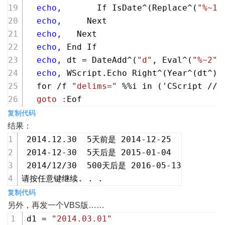
  echo,
       If IsDate^(Replace^(
"%~1"
  echo,
     Next
  echo,
   Next
  echo,
 End If
  echo,
 dt = DateAdd^(
"d"
, Eval^(
"%~2"
^
  echo,
 WScript.Echo Right^(Year^(dt^),
  for /f 
"delims="
 %%i in ('CScript //N
  goto :
Eof
复制代码
结果：
 2014.12.30  5天前是 2014-12-25
 2014-12-30  5天后是 2015-01-04
 2014/12/30  500天后是 2016-05-13
请按任意键继续. . .
复制代码
另外，再发一个VBS版……
d1 = 
"2014.03.01"