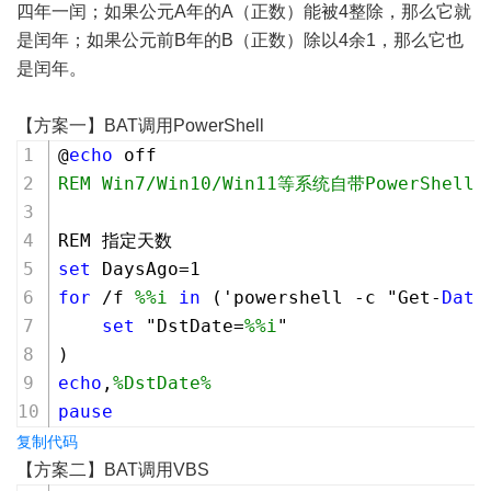
四年一闰；如果公元A年的A（正数）能被4整除，那么它就
是闰年；如果公元前B年的B（正数）除以4余1，那么它也
是闰年。
【方案一】BAT调用PowerShell
@
echo
 off
REM Win7/Win10/Win11等系统自带PowerShell
REM 指定天数
set
 DaysAgo=
1
for
 /f 
%%i
in
 ('powershell -c "Get-
Date
set
 "DstDate=
%%i
"
)
echo
,
%DstDate%
pause
复制代码
【方案二】BAT调用VBS