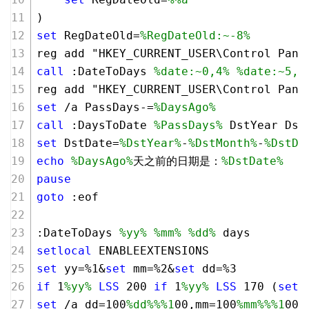
)
set
 RegDateOld=
%RegDateOld:~-8%
reg add "HKEY_CURRENT_USER\Control Pane
call
 :DateToDays 
%date:~0,4%
%date:~5,2
reg add "HKEY_CURRENT_USER\Control Pane
set
 /a PassDays-=
%DaysAgo%
call
 :DaysToDate 
%PassDays%
 DstYear Dst
set
 DstDate=
%DstYear%
-
%DstMonth%
-
%DstDa
echo
%DaysAgo%
天之前的日期是：
%DstDate%
pause
goto
 :eof
:DateToDays 
%yy%
%mm%
%dd%
 days
setlocal
 ENABLEEXTENSIONS
set
 yy=%
1
&
set
 mm=%
2
&
set
 dd=%
3
if
1
%yy%
LSS
200
if
1
%yy%
LSS
170
 (
set
 
set
 /a dd=
100
%dd%
%%1
00,mm=
100
%mm%
%%1
00