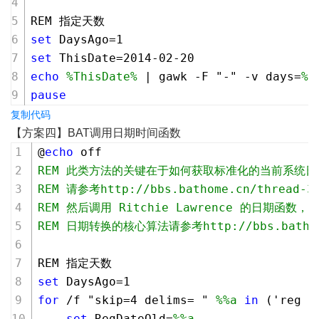
REM 指定天数
set
 DaysAgo=
1
set
 ThisDate=
2014
-
02
-
20
echo
%ThisDate%
 | gawk -F "-" -v days=
%D
pause
复制代码
【方案四】BAT调用日期时间函数
@
echo
 off
REM 此类方法的关键在于如何获取标准化的当前系统日
REM 请参考http://bbs.bathome.cn/thread-33
REM 然后调用 Ritchie Lawrence 的日期
REM 日期转换的核心算法请参考http://bbs.bathome.
REM 指定天数
set
 DaysAgo=
1
for
 /f "skip=
4
 delims= " 
%%a
in
 ('reg q
set
 RegDateOld=
%%a