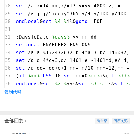
set
 /a z=
14
-mm,z/=
12
,y=yy+
4800
-z,m=mm+
1
set
 /a j=j/
5
+dd+y*
365
+y/
4
-y/
100
+y/
400
-
2
endlocal
&
set
%4=%
j%&
goto
 :EOF
:DaysToDate 
%days%
 yy mm dd
setlocal
 ENABLEEXTENSIONS
set
 /a a=%
1
+
2472632
,b=
4
*a+
3
,b/=
146097
,c
set
 /a d=
4
*c+
3
,d/=
1461
,e=-
1461
*d,e/=
4
,e
set
 /a dd=-dd+e+
1
,mm=-m/
10
,mm*=
12
,mm+=m
(
if
%mm%
LSS
10
set
 mm=
0
%mm%
)&(
if
%dd%
endlocal
&
set
%2=%
yy%&
set
%3=%
mm%&
set
%4
复制代码
全部回复
看全部
倒序浏览
6