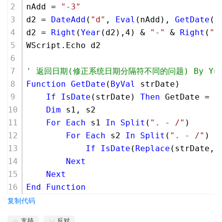
nAdd = 
"-3"
d2 = 
DateAdd
(
"d"
, 
Eval
(nAdd), 
Get
Date
(d
d2 = 
Right
(
Year
(d2),
4
) & 
"-"
 & 
Right
(
"0
WScript.Echo d2
' 返回日期(修正系统日期分隔符不同的问题) By Yu2n 
Function
Get
Date
(
ByVal
 strDate)
If
IsDate
(strDate) 
Then
 GetDate = 
C
Dim
 s1, s2
For
Each
 s1 
In
Split
(
". - /"
)
For
Each
 s2 
In
Split
(
". - /"
)
If
IsDate
(
Replace
(strDate,s
Next
Next
End
Function
复制代码
支持
反对