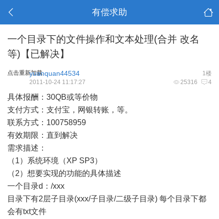
有偿求助
一个目录下的文件操作和文本处理(合并 改名
等)【已解决】
点击重新加载
yuanquan44534
1楼
2011-10-24 11:17:27
25316
4
具体报酬：30QB或等价物
支付方式：支付宝，网银转账，等。
联系方式：100758959
有效期限：直到解决
需求描述：
（1）系统环境（XP SP3）
（2）想要实现的功能的具体描述
一个目录d：/xxx
目录下有2层子目录(xxx/子目录/二级子目录) 每个目录下都
会有txt文件