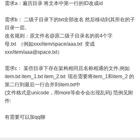
需求a：遍历目录 将文本中第一行的ID改成id
需求b： 二级子目录下的txt全部改名 然后移动到其所在的子
目录一层,
改名规则：原文件名@原二级子目录名的前4个字
母.txt （例如xxx/item/space/aaa.txt 变成
xxx/item/aaa@space.txt）
需求c： 某些目录下存在架构相同且名称相通的文件,例如
item.txt item_1.txt item_2.txt 现在需要将item_1和item_2 的
第二行到最后一行合并到item.txt中
(文件格式是unicode，用more等命令会出现乱码) 范例见附
件:
有需要可以加qq聊