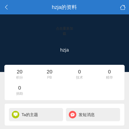
hzja的资料
点击重新加
载
hzja
20
20
0
0
积分
PB
技术
精华
0
捐助
Ta的主题
发短消息