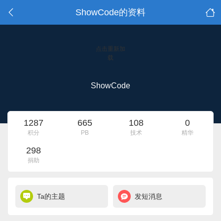
ShowCode的资料
点击重新加
载
ShowCode
1287
665
108
0
积分
PB
技术
精华
298
捐助
Ta的主题
发短消息