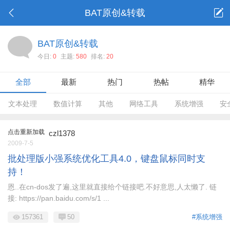
BAT原创&转载
BAT原创&转载
今日:
0
主题:
580
排名:
20
全部
最新
热门
热帖
精华
文本处理
数值计算
其他
网络工具
系统增强
安
点击重新加载
czl1378
2009-7-5
批处理版小强系统优化工具4.0，键盘鼠标同时支
持！
恩..在cn-dos发了遍,这里就直接给个链接吧.不好意思,人太懒了. 链
接: https://pan.baidu.com/s/1 ...
157361
50
#系统增强