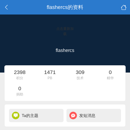
flashercs的资料
点击重新加
载
flashercs
2398
1471
309
0
积分
PB
技术
精华
0
捐助
Ta的主题
发短消息