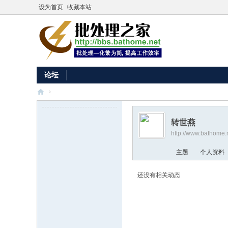
设为首页
收藏本站
论坛
›
批
处
转世燕
http://www.bathome
理
之
主题
个人资料
家
还没有相关动态