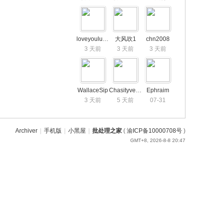
loveyouluobin
大风吹1
chn2008
3 天前
3 天前
3 天前
WallaceSip
Chasityveruh
Ephraim
3 天前
5 天前
07-31
Archiver
|
手机版
|
小黑屋
|
批处理之家
(
渝ICP备10000708号
)
GMT+8, 2026-8-8 20:47