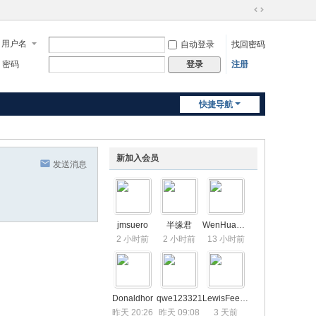
切
换
用户名
自动登录
找回密码
到
宽
密码
注册
登录
版
快捷导航
新加入会员
发送消息
jmsuero
半缘君
WenHuaXuan
2 小时前
2 小时前
13 小时前
Donaldhor
qwe123321
LewisFeemn
昨天 20:26
昨天 09:08
3 天前