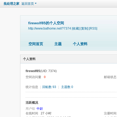
批处理之家
返回首页
firewolf85的个人空间
http://www.bathome.net/?7374
[收藏]
[复制]
[RSS]
空间首页
主题
个人资料
个人资料
firewolf85
(UID: 7374)
空间访问量
0
邮箱状态
统计信息
|
回帖数 93
|
主题数 0
活跃概况
用户组
中尉
在线时间
27 小时
注册时间