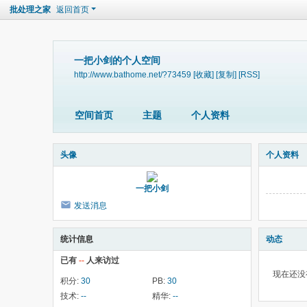
批处理之家
返回首页
一把小剑的个人空间
http://www.bathome.net/?73459
[收藏]
[复制]
[RSS]
空间首页
主题
个人资料
头像
个人资料
一把小剑
发送消息
统计信息
动态
已有
--
人来访过
现在还没
积分:
30
PB:
30
技术:
--
精华:
--