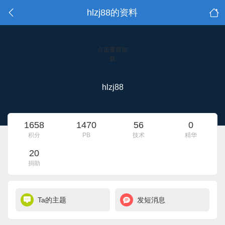
hlzj88的资料
点击重新加
载
hlzj88
1658
1470
56
0
积分
PB
技术
精华
20
捐助
Ta的主题
发短消息