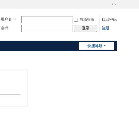
切
换
用户名
自动登录
找回密码
到
宽
密码
注册
登录
版
快捷导航