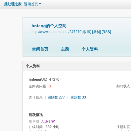
批处理之家
返回首页
hnfeng的个人空间
http://www.bathome.net/?47270
[收藏]
[复制]
[RSS]
空间首页
主题
个人资料
个人资料
hnfeng
(UID: 47270)
空间访问量
3
邮箱状态
统计信息
|
回帖数 277
|
主题数 33
活跃概况
用户组
六级士官
在线时间
882 小时
注册时间