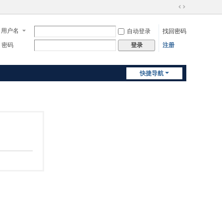
切
换
用户名
自动登录
找回密码
到
宽
密码
注册
登录
版
快捷导航