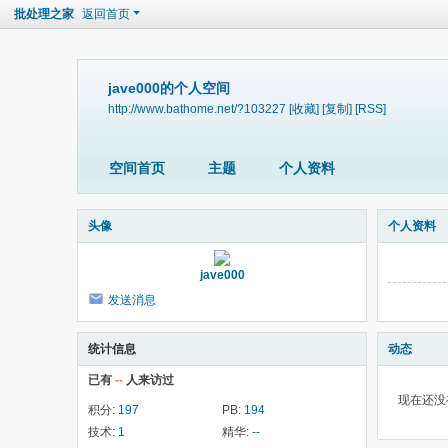
批处理之家
返回首页
jave000的个人空间
http://www.bathome.net/?103227
[收藏]
[复制]
[RSS]
空间首页
主题
个人资料
头像
个人资料
jave000
发送消息
统计信息
动态
已有
--
人来访过
现在还没
积分:
197
PB:
194
技术:
1
精华:
--