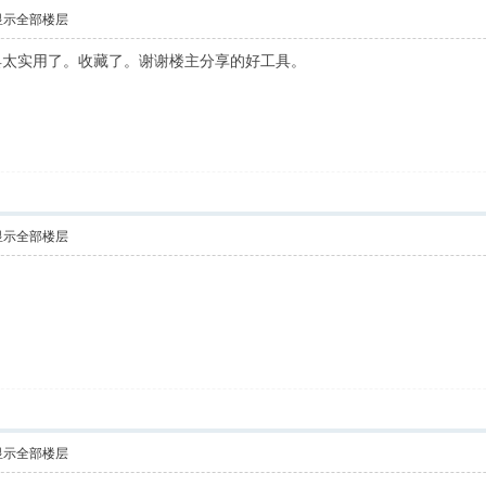
显示全部楼层
具太实用了。收藏了。谢谢楼主分享的好工具。
显示全部楼层
显示全部楼层