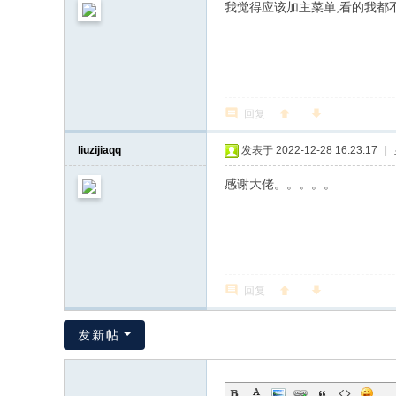
我觉得应该加主菜单,看的我都
回复
liuzijiaqq
发表于 2022-12-28 16:23:17
|
感谢大佬。。。。。
回复
发新帖