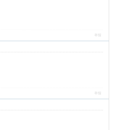
举报
举报