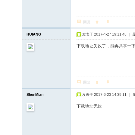
回复
HUIANG
发表于 2017-4-27 19:11:48
|
下载地址失效了，能再共享一
回复
ShenMian
发表于 2017-6-23 14:39:11
|
下载地址无效