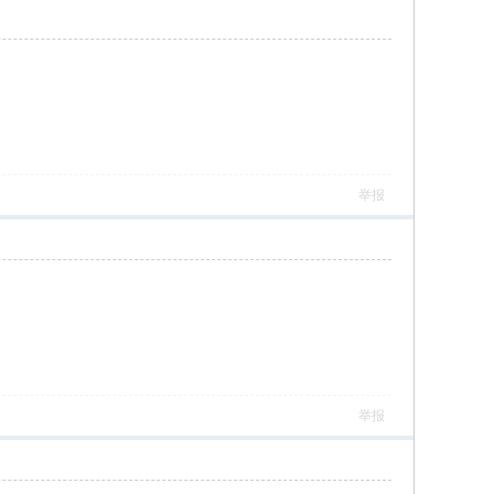
举报
举报