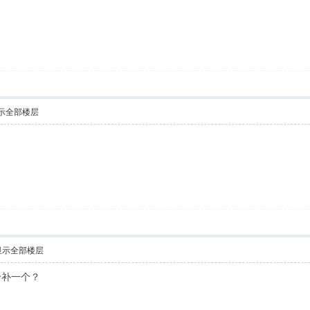
示全部楼层
显示全部楼层
给补一个？