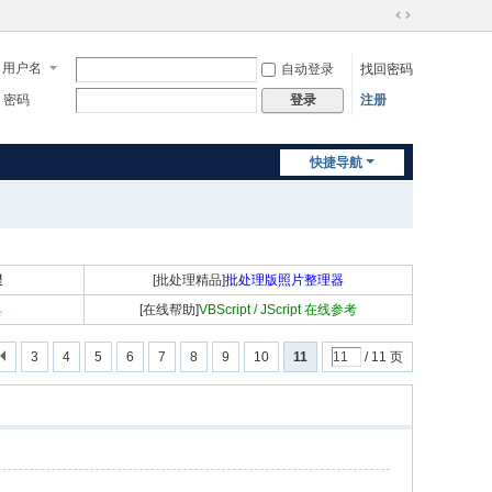
切
换
用户名
自动登录
找回密码
到
宽
密码
注册
登录
版
快捷导航
程
[批处理精品]
批处理版照片整理器
具
[在线帮助]
VBScript / JScript 在线参考
3
4
5
6
7
8
9
10
11
/ 11 页