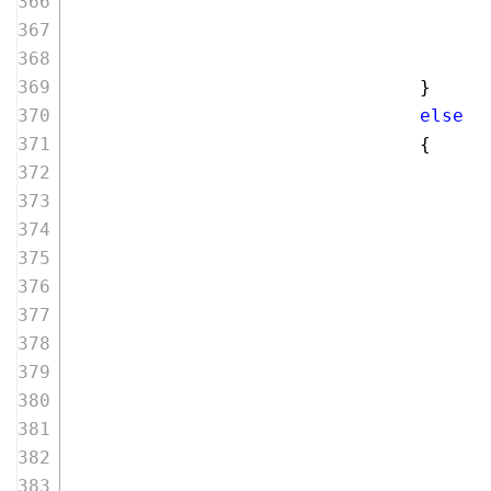
                                      
                                }
else
                                {
                                      
                                      
                                      
                                      