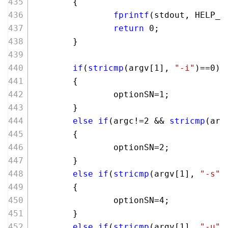
        {
fprintf
(stdout, HELP_I
return
0
;
        }
if
(
stricmp
(argv[
1
], 
"-i"
)==
0
)
        {
                optionSN=
1
;
        }
else
if
(argc!=
2
 && 
stricmp
(arg
        {
                optionSN=
2
;
        }
else
if
(
stricmp
(argv[
1
], 
"-s"
)
        {
                optionSN=
4
;
        }
else
if
(
stricmp
(argv[
1
], 
"-u"
)