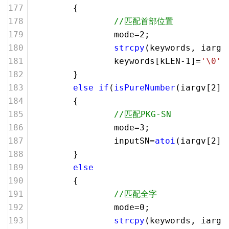
        {
//匹配首部位置
                mode=
2
;
strcpy
(keywords, iargv
                keywords[kLEN
-1
]=
'\0'
;
        }
else
if
(
isPureNumber
(iargv[
2
])
        {
//匹配PKG-SN
                mode=
3
;
                inputSN=
atoi
(iargv[
2
])
        }
else
        {
//匹配全字
                mode=
0
;
strcpy
(keywords, iargv