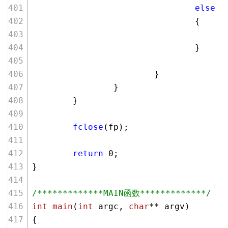
else
                                {
                                }
                        }
                }
        }
fclose
(fp);
return
0
;
}
/*************MAIN函数*************/
int
main
(
int
 argc, 
char
** argv)
{