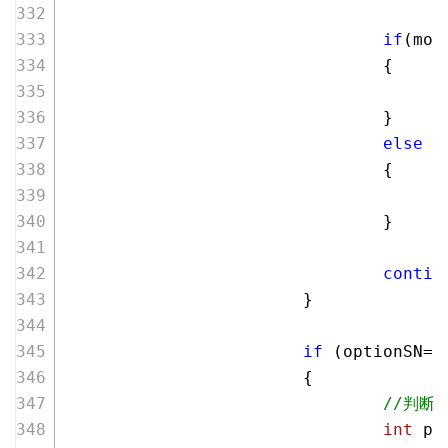
if
(mod
                                {
                                }
else
                                {
                                }
contin
                        }
if
 (optionSN==
                        {
//判断
int
 pr