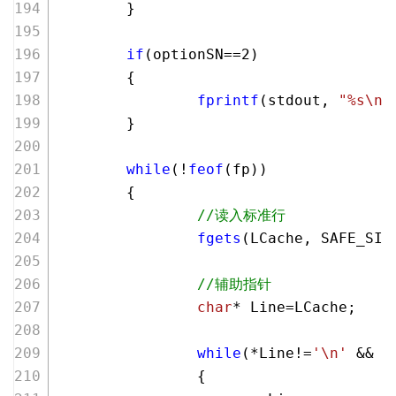
        }
if
(optionSN==
2
)
        {
fprintf
(stdout, 
"%s\n"
        }
while
(!
feof
(fp))
        {
//读入标准行
fgets
(LCache, SAFE_SIZ
//辅助指针
char
* Line=LCache;
while
(*Line!=
'\n'
 && *
                {