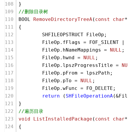
}
//删除目录树
BOOL 
RemoveDirectoryTreeA
(
const
char
* 
{
        SHFILEOPSTRUCT FileOp;
        FileOp.fFlags = FOF_SILENT | F
        FileOp.hNameMappings = 
NULL
;
        FileOp.hwnd = 
NULL
;
        FileOp.lpszProgressTitle = 
NUL
        FileOp.pFrom = lpszPath;
        FileOp.pTo = 
NULL
;
        FileOp.wFunc = FO_DELETE;
return
 (
SHFileOperationA
(&File
}
//遍历目录
void
ListInstalledPackage
(
const
char
* 
{