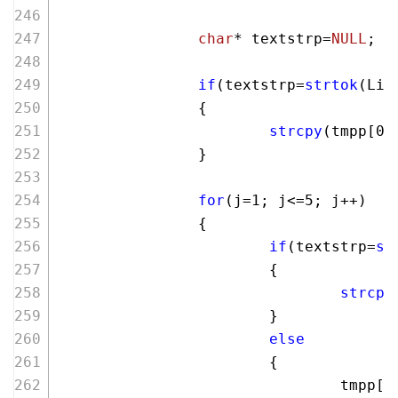
char
* textstrp=
NULL
;
if
(textstrp=
strtok
(Lin
                {
strcpy
(tmpp[
0
]
                }
for
(j=
1
; j<=
5
; j++)
                {
if
(textstrp=
st
                        {
strcpy
                        }
else
                        {
                                tmpp[j