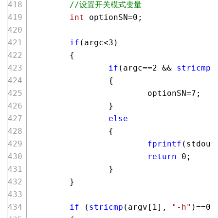
//设置开关模式变量
int
 optionSN=
0
;
if
(argc<
3
)
        {
if
(argc==
2
 && 
stricmp
(
                {
                        optionSN=
7
;
                }
else
                {
fprintf
(stdout
return
0
;
                }
        }
if
 (
stricmp
(argv[
1
], 
"-h"
)==
0
 