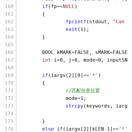
if
(fp==
NULL
)
        {
fprintf
(stdout, 
"Can n
exit
(
1
);
        }
        BOOL kMARK=FALSE, sMARK=FALSE;
int
 i=
0
, j=
0
, mode=
0
, inputSN=
if
(iargv[
2
][
0
]==
'*'
)
        {
//匹配任意位置
                mode=
1
;
strcpy
(keywords, iargv
        }
else
if
(iargv[
2
][kLEN
-1
]==
'*'
)