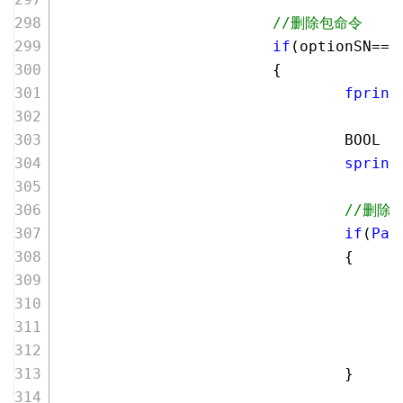
//删除包命令
if
(optionSN==
5
                        {
fprint
                                BOOL i
sprint
//删除
if
(
Pat
                                {
                                      
                                      
                                      
                                }