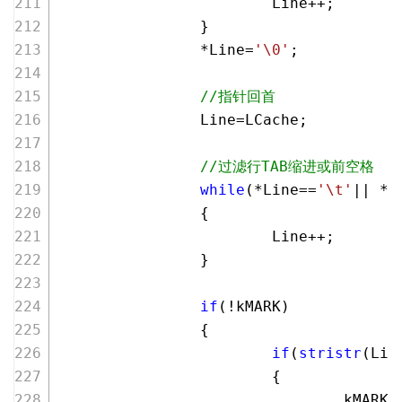
                        Line++;
                }
                *Line=
'\0'
;
//指针回首
                Line=LCache;
//过滤行TAB缩进或前空格
while
(*Line==
'\t'
|| *L
                {
                        Line++;
                }
if
(!kMARK)
                {
if
(
stristr
(Lin
                        {
                                kMARK=