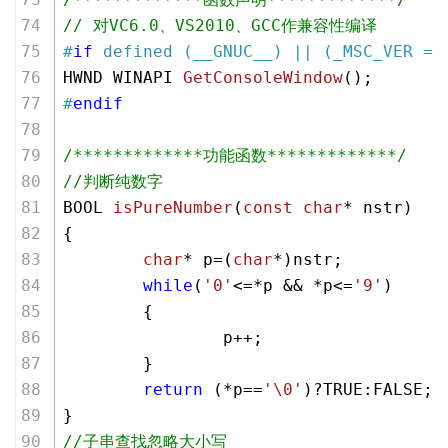
// 对VC6.0、VS2010、GCC作兼容性编译
#
if
 defined (__GNUC__) || (_MSC_VER ==
HWND WINAPI 
GetConsoleWindow
()
;
#
endif
/*************功能函数*************/
//判断纯数字
BOOL 
isPureNumber
(
const
char
* nstr)
{
char
* p=(
char
*)nstr;
while
(
'0'
<=*p && *p<=
'9'
)
        {
                p++;
        }
return
 (*p==
'\0'
)?TRUE:FALSE;
}
//子串查找忽略大小写