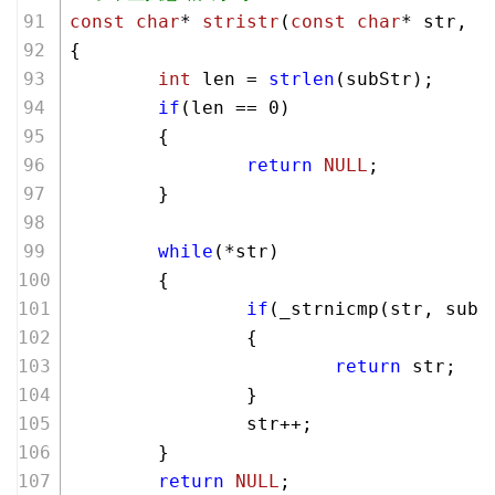
const
char
* 
stristr
(
const
char
* str, 
c
{
int
 len = 
strlen
(subStr);
if
(len == 
0
)
        {
return
NULL
;
        }
while
(*str)
        {
if
(_strnicmp(str, subS
                {
return
 str;
                }
                str++;
        }
return
NULL
;