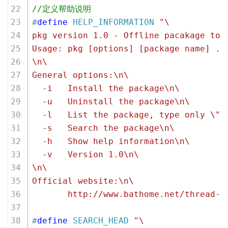
//定义帮助说明
#
define
 HELP_INFORMATION 
"\
pkg version 1.0 - Offline pacakage too
Usage: pkg [options] [package name] ..
\n\
General options:\n\
  -i   Install the package\n\
  -u   Uninstall the package\n\
  -l   List the package, type only \"-
  -s   Search the package\n\
  -h   Show help information\n\
  -v   Version 1.0\n\
\n\
Official website:\n\
       http://www.bathome.net/thread-4
#
define
 SEARCH_HEAD 
"\