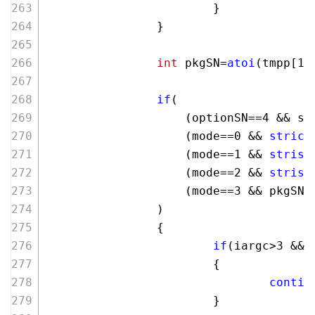
                        }
                }
int
 pkgSN=
atoi
(tmpp[
1
]
if
(
                    (optionSN==
4
 && sM
                    (mode==
0
 && 
stricm
                    (mode==
1
 && 
strist
                    (mode==
2
 && 
strist
                    (mode==
3
 && pkgSN=
                )
                {
if
(iargc>
3
 && 
                        {
contin
                        }