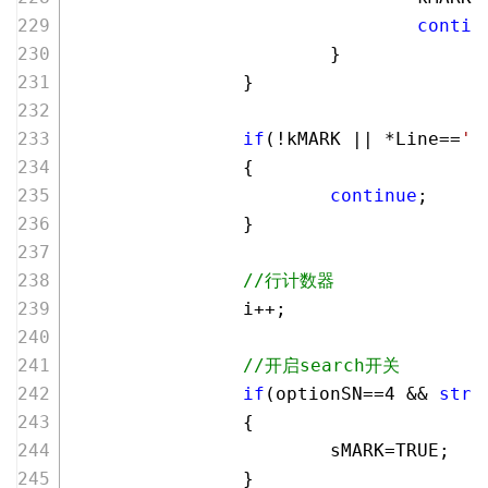
contin
                        }
                }
if
(!kMARK || *Line==
';
                {
continue
;
                }
//行计数器
                i++;
//开启search开关
if
(optionSN==
4
 && 
stri
                {
                        sMARK=TRUE;
                }