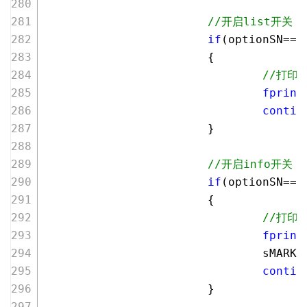
//开启list开关
if
(optionSN==
2
                        {
//打印
fprint
contin
                        }
//开启info开关
if
(optionSN==
4
                        {
//打印
fprint
                                sMARK=
contin
                        }