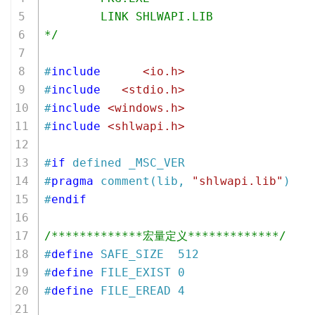
        LINK SHLWAPI.LIB
*/
#
include
<io.h>
#
include
<stdio.h>
#
include
<windows.h>
#
include
<shlwapi.h>
#
if
 defined _MSC_VER
#
pragma
 comment(lib, 
"shlwapi.lib"
)
#
endif
/*************宏量定义*************/
#
define
 SAFE_SIZE  512
#
define
 FILE_EXIST 0
#
define
 FILE_EREAD 4