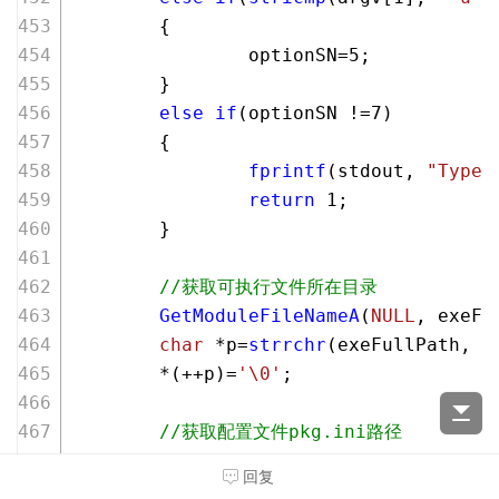
        {
                optionSN=
5
;
        }
else
if
(optionSN !=
7
)
        {
fprintf
(stdout, 
"Type 
return
1
;
        }
//获取可执行文件所在目录
GetModuleFileNameA
(
NULL
, exeFu
char
 *p=
strrchr
(exeFullPath, 
'
        *(++p)=
'\0'
;
//获取配置文件pkg.ini路径
sprintf
(inifDIR, 
"%s..\\my.ini
回复