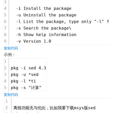
  -i Install the package
  -u Uninstall the package
  -l List the package, type only "-l" fo
  -s Search the package\
  -h Show help information
  -v Version 1.0
复制代码
示例：
pkg -i sed 4.3
pkg -u *sed
pkg -l *ti
pkg -s "计算"
复制代码
离线功能无与伦比，比如我要下载msys版sed