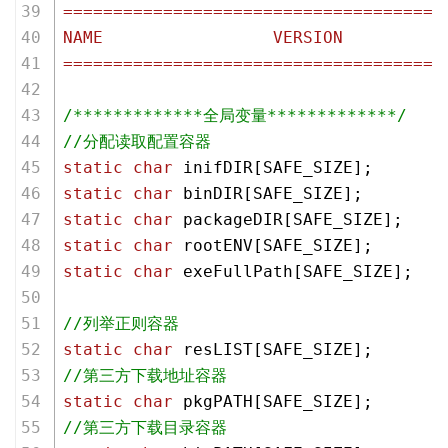
======================================
NAME                 VERSION          
======================================
/*************全局变量*************/
//分配读取配置容器
static
char
 inifDIR[SAFE_SIZE];
static
char
 binDIR[SAFE_SIZE];
static
char
 packageDIR[SAFE_SIZE];
static
char
 rootENV[SAFE_SIZE];
static
char
 exeFullPath[SAFE_SIZE];
//列举正则容器
static
char
 resLIST[SAFE_SIZE];
//第三方下载地址容器
static
char
 pkgPATH[SAFE_SIZE];
//第三方下载目录容器