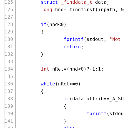
struct
_finddata_t
 data;
long
 hnd=_findfirst(inpath, &d
if
(hnd<
0
)
        {
fprintf
(stdout, 
"Not i
return
;
        }
int
 nRet=(hnd<
0
)?
-1
:
1
;
while
(nRet>=
0
)
        {
if
(data.attrib==_A_SUB
                {
fprintf
(stdout
                }