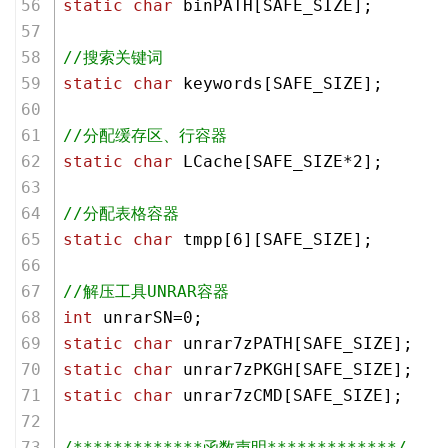
static
char
 binPATH[SAFE_SIZE];
//搜索关键词
static
char
 keywords[SAFE_SIZE];
//分配缓存区、行容器
static
char
 LCache[SAFE_SIZE*
2
];
//分配表格容器
static
char
 tmpp[
6
][SAFE_SIZE];
//解压工具UNRAR容器
int
 unrarSN=
0
;
static
char
 unrar7zPATH[SAFE_SIZE];
static
char
 unrar7zPKGH[SAFE_SIZE];
static
char
 unrar7zCMD[SAFE_SIZE];
/*************函数声明*************/