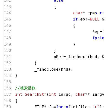
else
                {
char
* ep=
strrc
if
(ep!=
NULL
 &&
                        {
                                *ep=
'\
fprint
                        }
                }
                nRet=_findnext(hnd, &d
        }
        _findclose(hnd);
}
//搜索函数
int
SearchStr
(
int
 iargc, 
char
** iargv,
{
        FILE* fp=
fopen
(inifile, 
"r"
);