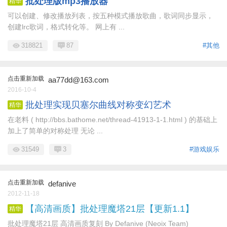
批处理版mp3播放器
精华
可以创建、修改播放列表，按五种模式播放歌曲，歌词同步显示，
创建lrc歌词，格式转化等。 网上有 ...
318821
87
#其他
点击重新加载
aa77dd@163.com
2016-10-4
批处理实现贝塞尔曲线对称变幻艺术
精华
在老料 ( http://bbs.bathome.net/thread-41913-1-1.html ) 的基础上
加上了简单的对称处理 无论 ...
31549
3
#游戏娱乐
点击重新加载
defanive
2012-11-18
【高清画质】批处理魔塔21层【更新1.1】
精华
批处理魔塔21层 高清画质复刻 By Defanive (Neoix Team)