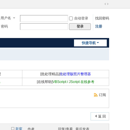
切
换
用户名
自动登录
找回密码
到
宽
密码
注册
登录
版
快捷导航
程
[批处理精品]
批处理版照片整理器
具
[在线帮助]
VBScript / JScript 在线参考
订阅
返 回
新窗
作者
回复/查看
最后发表