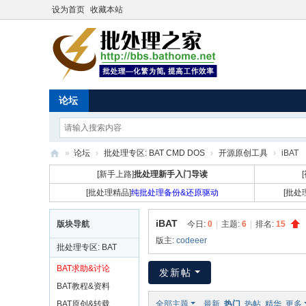
设为首页
收藏本站
论坛
»
论坛
›
批处理专区: BAT CMD DOS
›
开源原创工具
›
iBAT
批
[新手上路]
批处理新手入门导读
处
[批处理精品]
纯批处理备份&还原驱动
[批处
理
iBAT
版块导航
今日:
0
|
主题:
6
|
排名:
15
之
版主:
codeeer
批处理专区: BAT
家
CMD DOS
BAT求助&讨论
发新帖
BAT教程&资料
BAT原创&转载
全部主题
最新
热门
热帖
精华
更多