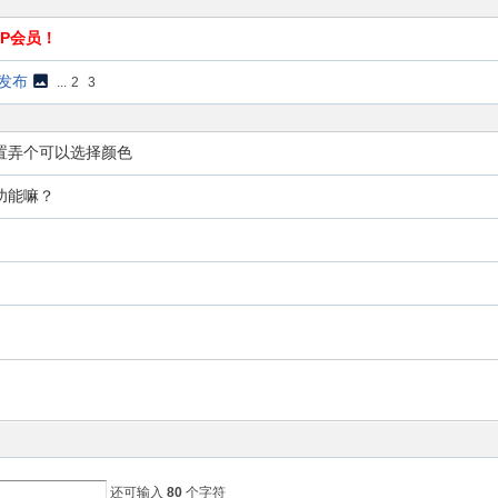
P会员！
新发布
...
2
3
设置弄个可以选择颜色
功能嘛？
还可输入
80
个字符