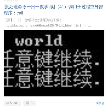
[批处理命令一日一教学 续]（41）调用子过程或外部
程序：call
【原】[一日一教学]批处理系列帖子索引
http://bbs.bathome.net/thread-2576-1-1.html 【续】[一 ...
55781
12
#原创