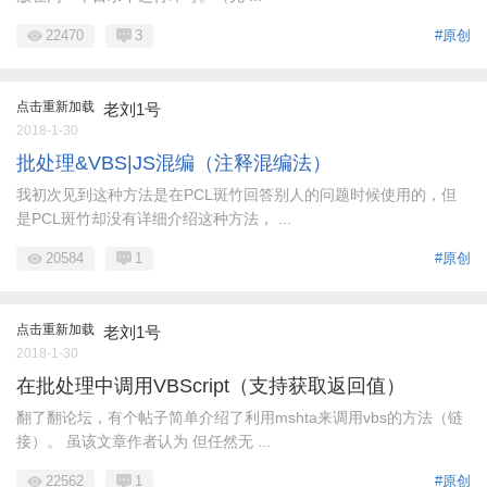
22470
3
#原创
点击重新加载
老刘1号
2018-1-30
批处理&VBS|JS混编（注释混编法）
我初次见到这种方法是在PCL斑竹回答别人的问题时候使用的，但
是PCL斑竹却没有详细介绍这种方法， ...
20584
1
#原创
点击重新加载
老刘1号
2018-1-30
在批处理中调用VBScript（支持获取返回值）
翻了翻论坛，有个帖子简单介绍了利用mshta来调用vbs的方法（链
接）。 虽该文章作者认为 但任然无 ...
22562
1
#原创